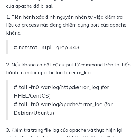
của apache đã bị sai.
1. Tiến hành xác định nguyên nhân từ việc kiểm tra
liệu có process nào đang chiếm dụng port của apache
không.
# netstat -ntpl | grep 443
2. Nếu không có bất cứ output từ command trên thì tiến
hành monitor apache log tại error_log
# tail -fn0 /var/log/httpd/error_log (for
RHEL/CentOS)
# tail -fn0 /var/log/apache/error_log (for
Debian/Ubuntu)
3. Kiểm tra trong file log của apache và thực hiện lại