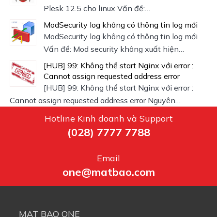
Plesk 12.5 cho linux Vấn đề:…
ModSecurity log không có thông tin log mới
ModSecurity log không có thông tin log mới
Vấn đề: Mod security không xuất hiện…
[HUB] 99: Không thể start Nginx với error :
Cannot assign requested address error
[HUB] 99: Không thể start Nginx với error :
Cannot assign requested address error Nguyên…
Hotline Kinh doanh và Support
(028) 7777 7788
Email
one@matbao.com
MAT BAO ONE