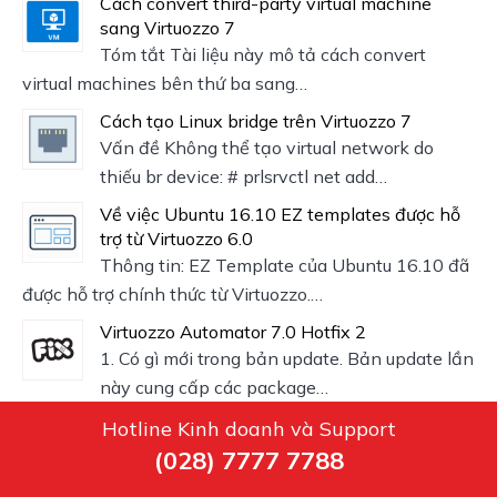
Cách convert third-party virtual machine
sang Virtuozzo 7
Tóm tắt Tài liệu này mô tả cách convert
virtual machines bên thứ ba sang…
Cách tạo Linux bridge trên Virtuozzo 7
Vấn đề Không thể tạo virtual network do
thiếu br device: # prlsrvctl net add…
Về việc Ubuntu 16.10 EZ templates được hỗ
trợ từ Virtuozzo 6.0
Thông tin: EZ Template của Ubuntu 16.10 đã
được hỗ trợ chính thức từ Virtuozzo.…
Virtuozzo Automator 7.0 Hotfix 2
1. Có gì mới trong bản update. Bản update lần
này cung cấp các package…
Hotline Kinh doanh và Support
(028) 7777 7788