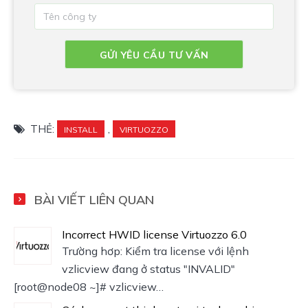
THẺ:
,
INSTALL
VIRTUOZZO
BÀI VIẾT LIÊN QUAN
Incorrect HWID license Virtuozzo 6.0
Trường hơp: Kiểm tra license với lệnh
vzlicview đang ở status "INVALID"
[root@node08 ~]# vzlicview…