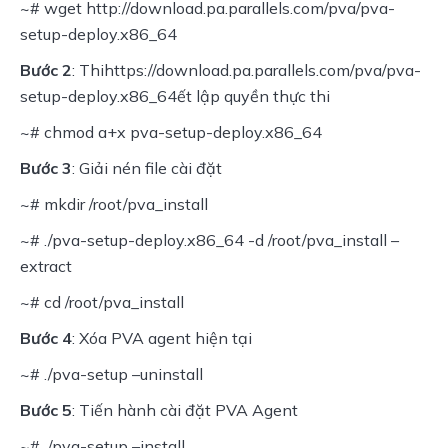
~# wget http://download.pa.parallels.com/pva/pva-
setup-deploy.x86_64
Bước 2
: Thihttps://download.pa.parallels.com/pva/pva-
setup-deploy.x86_64ết lập quyền thực thi
~# chmod a+x pva-setup-deploy.x86_64
Bước 3
: Giải nén file cài đặt
~# mkdir /root/pva_install
~# ./pva-setup-deploy.x86_64 -d /root/pva_install –
extract
~# cd /root/pva_install
Bước 4
: Xóa PVA agent hiện tại
~# ./pva-setup –uninstall
Bước 5
: Tiến hành cài đặt PVA Agent
~# ./pva-setup –install