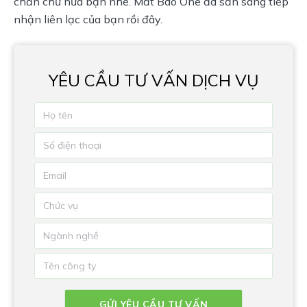
chần chừ nữa bạn nhé. Mắt Bão One đã sẵn sàng tiếp 
nhận liên lạc của bạn rồi đây.
YÊU CẦU TƯ VẤN DỊCH VỤ