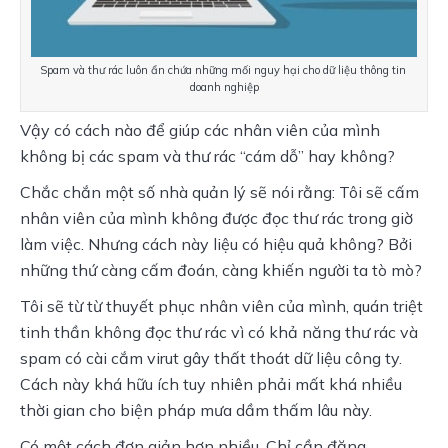
Spam và thư rác luôn ẩn chứa những mối nguy hại cho dữ liệu thông tin 
doanh nghiệp
Vậy có cách nào để giúp các nhân viên của mình 
không bị các spam và thư rác “cám dỗ” hay không?
Chắc chắn một số nhà quản lý sẽ nói rằng: Tôi sẽ cấm 
nhân viên của mình không được đọc thư rác trong giờ 
làm việc. Nhưng cách này liệu có hiệu quả không? Bởi 
những thứ càng cấm đoán, càng khiến người ta tò mò?
Tôi sẽ từ từ thuyết phục nhân viên của mình, quán triệt 
tinh thần không đọc thư rác vì có khả năng thư rác và 
spam có cài cắm virut gây thất thoát dữ liệu công ty. 
Cách này khá hữu ích tuy nhiên phải mất khá nhiều 
thời gian cho biện pháp mưa dầm thấm lâu này.
Có một cách đơn giản hơn nhiều. Chỉ cần đăng 