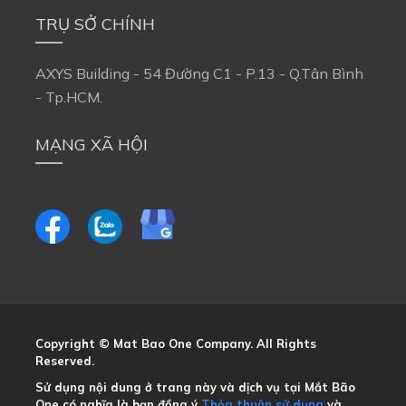
TRỤ SỞ CHÍNH
AXYS Building - 54 Đường C1 - P.13 - Q.Tân Bình 
- Tp.HCM.
MẠNG XÃ HỘI
Copyright © Mat Bao One Company. All Rights 
Reserved.
Sử dụng nội dung ở trang này và dịch vụ tại Mắt Bão 
One có nghĩa là bạn đồng ý
Thỏa thuận sử dụng
và