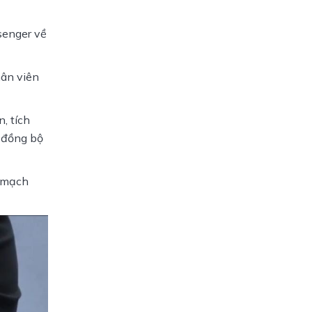
enger về 
ân viên 
 tích 
 đồng bộ 
 mạch 