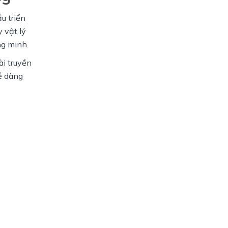
 triển 
vật lý 
ng minh.
i truyền 
ễ dàng 