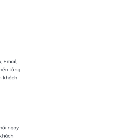
H
 Email, 
nền tảng 
n khách 
hồi ngay 
khách 