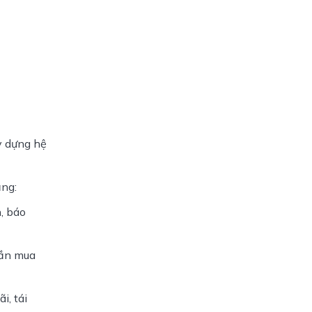
y dựng hệ 
ăng:
 báo 
ần mua 
, tái 