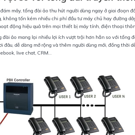
đám mây, tổng đài ảo thu hút người dùng ngay ở giai đoạn đầu
, không tốn kém nhiều chi phí đầu tư máy chủ hay đường dây 
 hoạt động hiệu quả trên mọi thiết bị máy tính, điện thoại thô
 đài ảo mang lại nhiều lợi ích vượt trội hơn hẳn so với tổng đà
ơi đâu, dễ dàng mở rộng và thêm người dùng mới, đồng thời d
acebook, live chat, CRM…