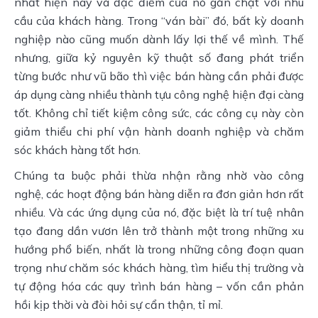
nhất hiện nay và đặc điểm của nó gắn chặt với nhu 
cầu của khách hàng. Trong “ván bài” đó, bất kỳ doanh 
nghiệp nào cũng muốn dành lấy lợi thế về mình. Thế 
nhưng, giữa kỷ nguyên kỹ thuật số đang phát triển 
từng bước như vũ bão thì việc bán hàng cần phải được 
áp dụng càng nhiều thành tựu công nghệ hiện đại càng 
tốt. Không chỉ tiết kiệm công sức, các công cụ này còn 
giảm thiểu chi phí vận hành doanh nghiệp và chăm 
sóc khách hàng tốt hơn.
Chúng ta buộc phải thừa nhận rằng nhờ vào công 
nghệ, các hoạt động bán hàng diễn ra đơn giản hơn rất 
nhiều. Và các ứng dụng của nó, đặc biệt là trí tuệ nhân 
tạo đang dần vươn lên trở thành một trong những xu 
hướng phổ biến, nhất là trong những công đoạn quan 
trọng như chăm sóc khách hàng, tìm hiểu thị trường và 
tự động hóa các quy trình bán hàng – vốn cần phản 
hồi kịp thời và đòi hỏi sự cẩn thận, tỉ mỉ.