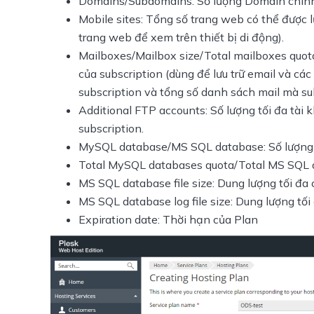
Domains/Subdomains: Số lượng Domain chính
Mobile sites: Tổng số trang web có thể được l
trang web để xem trên thiết bị di động).
Mailboxes/Mailbox size/Total mailboxes quota
của subscription (dùng để lưu trữ email và các
subscription và tổng số danh sách mail mà subs
Additional FTP accounts: Số lượng tối đa tài 
subscription.
MySQL database/MS SQL database: Số lượng cơ
Total MySQL databases quota/Total MS SQL 
MS SQL database file size: Dung lượng tối đa 
MS SQL database log file size: Dung lượng tối đ
Expiration date: Thời hạn của Plan