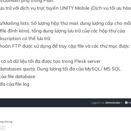
/Domain phụ trong Plan.
ưu trữ với dịch vụ trực tuyến UNITY Mobile (Dịch vụ tối ưu hóa
/Mailing lists: Số lượng hộp thư mail, dung lượng cấp cho mỗ
 file đính kèm), tổng dung lượng lưu trữ của các hộp thư của
cription có thể lưu trữ.
khoản FTP được sử dụng để truy cập file và các thư mục được 
 sở dữ liệu tối đa được tạo trong Plesk server
databases quota: Dung lượng tối đa của MySQL/ MS SQL
của file database
a của file log