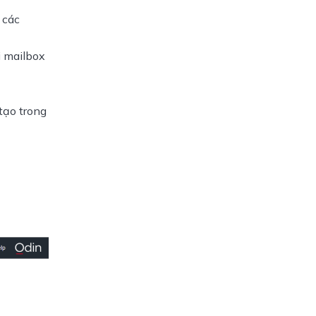
 các
i mailbox
tạo trong